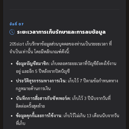
ข้อที่ 07
ระยะเวลาการเก็บรักษาและการลบข้อมูล
205slot เก็บรักษาข้อมูลส่วนบุคคลของท่านเป็นระยะเวลา ที่
จำเป็นเท่านั้น โดยมีหลักเกณฑ์ดังนี้:
ข้อมูลบัญชีสมาชิก:
เก็บตลอดระยะเวลาที่บัญชียังคงใช้งาน
อยู่ และอีก 5 ปีหลังจากปิดบัญชี
ประวัติธุรกรรมทางการเงิน:
เก็บไว้ 7 ปีตามข้อกำหนดทาง
กฎหมายด้านการเงิน
บันทึกการสื่อสารกับซัพพอร์ต:
เก็บไว้ 3 ปีนับจากวันที่
ติดต่อครั้งสุดท้าย
ข้อมูลคุกกี้และการใช้งาน:
เก็บไว้ไม่เกิน 13 เดือนนับจากวัน
ที่เก็บ