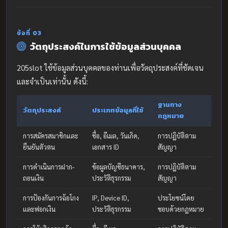
ข้อที่ 03
วัตถุประสงค์ในการใช้ข้อมูลส่วนบุคคล
205slot ใช้ข้อมูลส่วนบุคคลของท่านเพื่อวัตถุประสงค์ที่ชัดเจน
และจำเป็นเท่านั้น ดังนี้:
ฐานทาง
วัตถุประสงค์
ประเภทข้อมูลที่ใช้
กฎหมาย
การสมัครสมาชิกและ
ชื่อ, อีเมล, วันเกิด,
การปฏิบัติตาม
ยืนยันตัวตน
เอกสาร ID
สัญญา
การดำเนินการฝาก-
ข้อมูลบัญชีธนาคาร,
การปฏิบัติตาม
ถอนเงิน
ประวัติธุรกรรม
สัญญา
การป้องกันการฉ้อโกง
IP, Device ID,
ประโยชน์โดย
และฟอกเงิน
ประวัติธุรกรรม
ชอบด้วยกฎหมาย