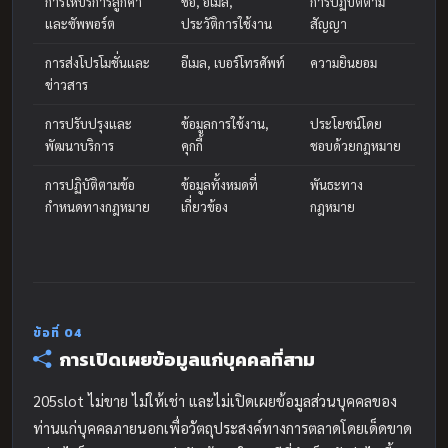
การให้บริการลูกค้า
ชื่อ, อีเมล,
การปฏิบัติตาม
และซัพพอร์ต
ประวัติการใช้งาน
สัญญา
การส่งโปรโมชั่นและ
อีเมล, เบอร์โทรศัพท์
ความยินยอม
ข่าวสาร
การปรับปรุงและ
ข้อมูลการใช้งาน,
ประโยชน์โดย
พัฒนาบริการ
คุกกี้
ชอบด้วยกฎหมาย
การปฏิบัติตามข้อ
ข้อมูลทั้งหมดที่
พันธะทาง
กำหนดทางกฎหมาย
เกี่ยวข้อง
กฎหมาย
ข้อที่ 04
การเปิดเผยข้อมูลแก่บุคคลที่สาม
205slot ไม่ขาย ไม่ให้เช่า และไม่เปิดเผยข้อมูลส่วนบุคคลของ
ท่านแก่บุคคลภายนอกเพื่อวัตถุประสงค์ทางการตลาดโดยเด็ดขาด