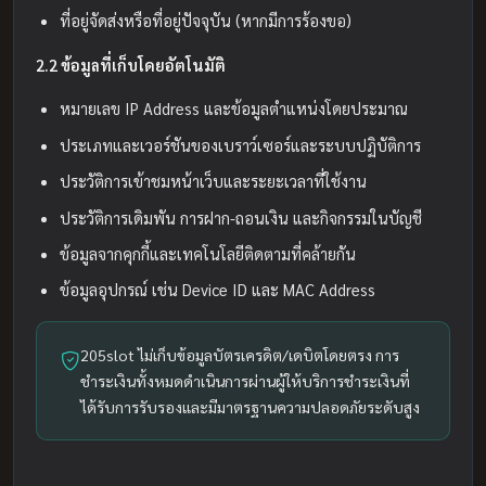
ที่อยู่จัดส่งหรือที่อยู่ปัจจุบัน (หากมีการร้องขอ)
2.2 ข้อมูลที่เก็บโดยอัตโนมัติ
หมายเลข IP Address และข้อมูลตำแหน่งโดยประมาณ
ประเภทและเวอร์ชันของเบราว์เซอร์และระบบปฏิบัติการ
ประวัติการเข้าชมหน้าเว็บและระยะเวลาที่ใช้งาน
ประวัติการเดิมพัน การฝาก-ถอนเงิน และกิจกรรมในบัญชี
ข้อมูลจากคุกกี้และเทคโนโลยีติดตามที่คล้ายกัน
ข้อมูลอุปกรณ์ เช่น Device ID และ MAC Address
205slot ไม่เก็บข้อมูลบัตรเครดิต/เดบิตโดยตรง การ
ชำระเงินทั้งหมดดำเนินการผ่านผู้ให้บริการชำระเงินที่
ได้รับการรับรองและมีมาตรฐานความปลอดภัยระดับสูง