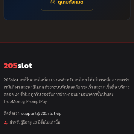
ดูเกมทั้งหมด
205
slot
205slot คาสิโนออนไลน์ครบวงจรสำหรับคนไทย ให้บริการสล็อต บาคาร่า
พนันกีฬา และคาสิโนสด ด้วยระบบที่ปลอดภัย รวดเร็ว และน่าเชื่อถือ บริการ
ตลอด 24 ชั่วโมงทุกวัน รองรับการฝาก-ถอนผ่านธนาคารชั้นนำและ
TrueMoney, PromptPay
ติดต่อเรา:
support@205slot.vip
สำหรับผู้มีอายุ 20 ปีขึ้นไปเท่านั้น