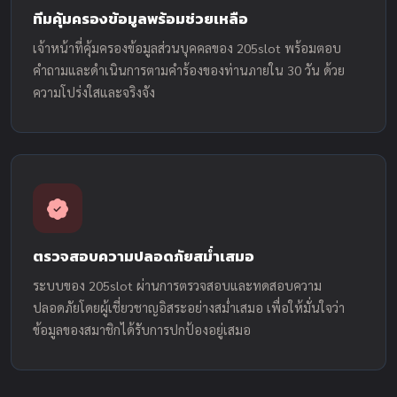
ทีมคุ้มครองข้อมูลพร้อมช่วยเหลือ
เจ้าหน้าที่คุ้มครองข้อมูลส่วนบุคคลของ 205slot พร้อมตอบ
คำถามและดำเนินการตามคำร้องของท่านภายใน 30 วัน ด้วย
ความโปร่งใสและจริงจัง
ตรวจสอบความปลอดภัยสม่ำเสมอ
ระบบของ 205slot ผ่านการตรวจสอบและทดสอบความ
ปลอดภัยโดยผู้เชี่ยวชาญอิสระอย่างสม่ำเสมอ เพื่อให้มั่นใจว่า
ข้อมูลของสมาชิกได้รับการปกป้องอยู่เสมอ