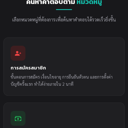
ค้นหาคำตอบตาม
หมวดหมู่
เลือกหมวดหมู่ที่ต้องการเพื่อค้นหาคำตอบได้รวดเร็วยิ่งขึ้น
การสมัครสมาชิก
ขั้นตอนการสมัคร เงื่อนไขอายุ การยืนยันตัวตน และการตั้งค่า
บัญชีครั้งแรก ทำได้ง่ายภายใน 2 นาที