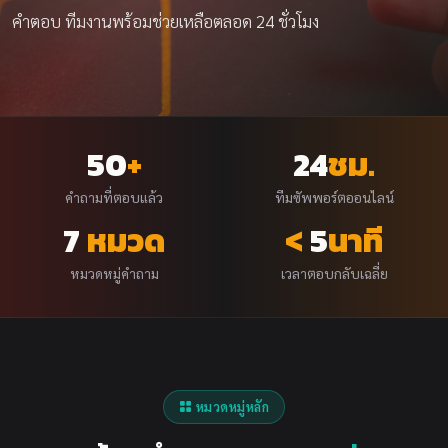
คำตอบ ทีมงานพร้อมช่วยเหลือตลอด 24 ชั่วโมง
50
+
24
ชม.
คำถามที่ตอบแล้ว
ทีมซัพพอร์ตออนไลน์
7
หมวด
<
5
นาที
หมวดหมู่คำถาม
เวลาตอบกลับเฉลี่ย
หมวดหมู่หลัก