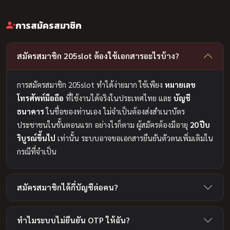
การสมัครสมาชิก
สมัครสมาชิก 205slot ต้องใช้เอกสารอะไรบ้าง?
การสมัครสมาชิก 205slot ทำได้ง่ายมาก ใช้เพียง
หมายเลข
โทรศัพท์มือถือ
ที่ใช้งานได้จริงในประเทศไทย และ
บัญชี
ธนาคาร
ในชื่อของท่านเอง ไม่จำเป็นต้องส่งสำเนาบัตร
ประชาชนในขั้นตอนแรก อย่างไรก็ตาม ผู้สมัครต้องมีอายุ
20 ปีบ
ริบูรณ์ขึ้นไป
เท่านั้น ระบบอาจขอเอกสารยืนยันตัวตนเพิ่มเติมใน
กรณีที่จำเป็น
สมัครสมาชิกได้กี่บัญชีต่อคน?
ทำไมระบบไม่ยืนยัน OTP ให้ฉัน?