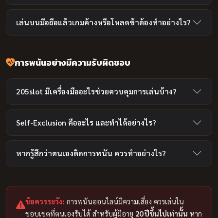
เล่นบนมือถือแล้วเกมค้างหรือโหลดช้าต้องทำอย่างไร?
การพนันอย่างมีความรับผิดชอบ
205slot มีเครื่องมืออะไรช่วยควบคุมการเล่นบ้าง?
Self-Exclusion คืออะไร และทำได้อย่างไร?
หากรู้สึกว่าตนเองติดการพนัน ควรทำอย่างไร?
ข้อควรระวัง:
การพนันออนไลน์มีความเสี่ยง ควรเล่นใน
ขอบเขตที่ตนเองรับได้ สำหรับผู้มีอายุ
20 ปีขึ้นไปเท่านั้น
หาก