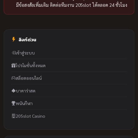
มีข้อสงสัยเพิ่มเติม ติดต่อทีมงาน 205slot ได้ตลอด 24 ชั่วโมง
ลิงก์ด่วน
เข้าสู่ระบบ
โปรโมชั่นทั้งหมด
สล็อตออนไลน์
บาคาร่าสด
พนันกีฬา
205slot Casino