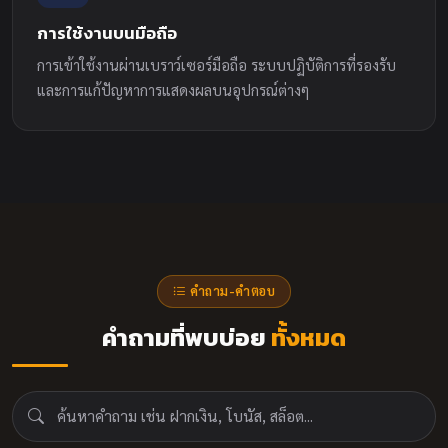
การใช้งานบนมือถือ
การเข้าใช้งานผ่านเบราว์เซอร์มือถือ ระบบปฏิบัติการที่รองรับ
และการแก้ปัญหาการแสดงผลบนอุปกรณ์ต่างๆ
คำถาม-คำตอบ
คำถามที่พบบ่อย
ทั้งหมด