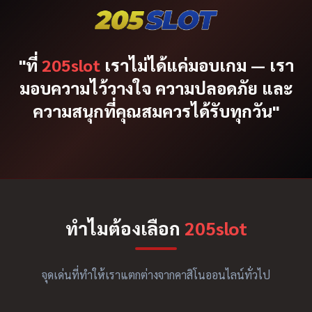
"ที่
205slot
เราไม่ได้แค่มอบเกม — เรา
มอบความไว้วางใจ ความปลอดภัย และ
ความสนุกที่คุณสมควรได้รับทุกวัน"
ทำไมต้องเลือก
205slot
จุดเด่นที่ทำให้เราแตกต่างจากคาสิโนออนไลน์ทั่วไป