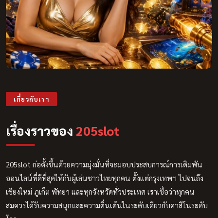
เกี่ยวกับเรา
เรื่องราวของ
205slot
205slot ก่อตั้งขึ้นด้วยความมุ่งมั่นที่จะมอบประสบการณ์การเดิมพัน
ออนไลน์ที่ดีที่สุดให้กับผู้เล่นชาวไทยทุกคน ตั้งแต่กรุงเทพฯ ไปจนถึง
เชียงใหม่ ภูเก็ต พัทยา และทุกจังหวัดทั่วประเทศ เราเชื่อว่าทุกคน
สมควรได้รับความสนุกและความตื่นเต้นในระดับเดียวกับคาสิโนระดับ