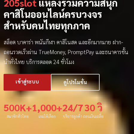
205slot
แหล่งรวมความสนุก
คาสิโนออนไลน์ครบวงจร
สำหรับคนไทยทุกภาค
สล็อต บาคาร่า พนันกีฬา คาสิโนสด และอีกมากมาย ฝาก-
ถอนรวดเร็วผ่าน TrueMoney, PromptPay และธนาคารชั้น
นำทั่วไทย บริการตลอด 24 ชั่วโมง
เข้าสู่ระบบ
ดูโปรโมชั่น
500K+
1,000+
24/7
30 วิ
สมาชิกทั่วไทย
เกมให้เลือก
บริการลูกค้า
ถอนเงินเฉลี่ย